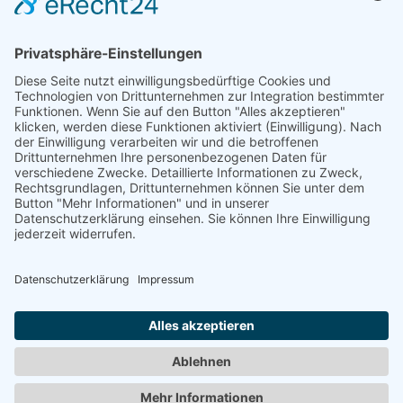
ANSCHRIFT
HRP GmbH & Co KG
Konrad-Adenauer-Straße 15
D-35440 Linden
AKTUELLES
HRP Newsletter
News
© 2026 Heydt, Reims & Partner GmbH & Co. KG,