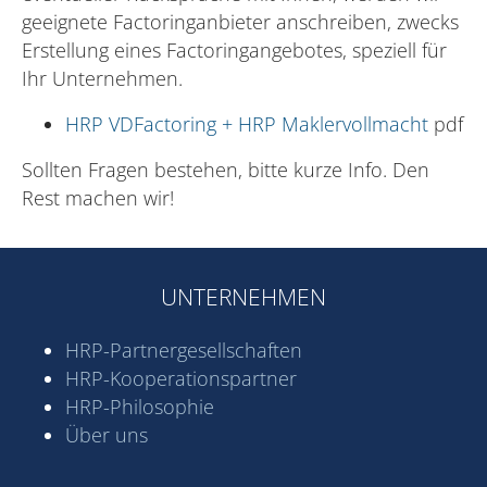
geeignete Factoringanbieter anschreiben, zwecks
Erstellung eines Factoringangebotes, speziell für
Ihr Unternehmen.
HRP VDFactoring + HRP Maklervollmacht
pdf
Sollten Fragen bestehen, bitte kurze Info. Den
Rest machen wir!
UNTERNEHMEN
HRP-Partner­gesell­schaften
HRP-Kooperations­partner
HRP-Philosophie
Über uns