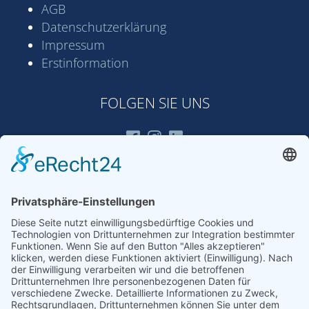
AGB
Datenschutz­erklärung
Impressum
Erstinformation
FOLGEN SIE UNS
ANSCHRIFT
HRP GmbH & Co KG
Konrad-Adenauer-Straße 15
D-35440 Linden