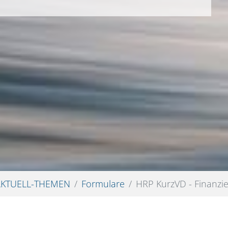
AKTUELL-THEMEN
Formulare
HRP KurzVD - Finanzi