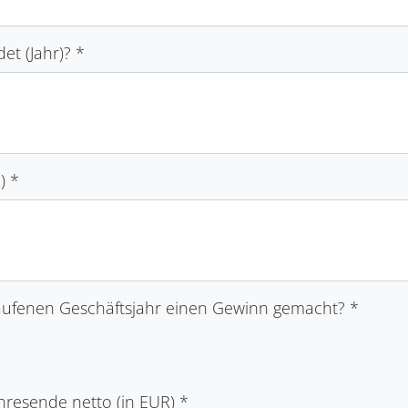
t (Jahr)?
*
R)
*
aufenen Geschäftsjahr einen Gewinn gemacht?
*
hresende netto (in EUR)
*